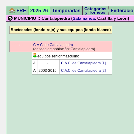
Categorías
FRE
2025-26
Temporadas
Federacio
y Torneos
MUNICIPIO :: Cantalapiedra (
Salamanca
, Castilla y León)
Sociedades (fondo rojo) y sus equipos (fondo blanco)
0000
-
0000
C.A.C. de Cantalapiedra
(entidad de población: Cantalapiedra)
equipos senior masculino
A
0000
-
0000
C.A.C. de Cantalapiedra [1]
A
2003-2015
C.A.C. de Cantalapiedra [2]