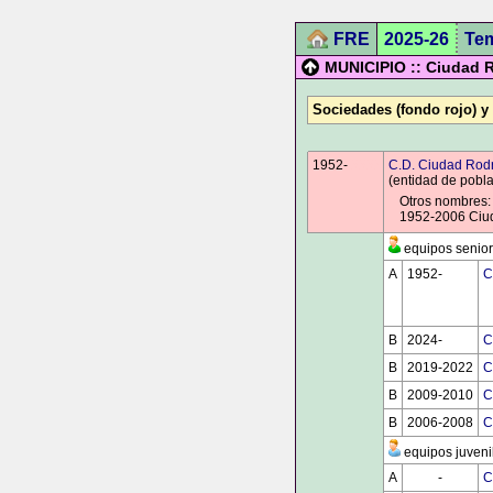
FRE
2025-26
Te
MUNICIPIO :: Ciudad R
Sociedades (fondo rojo) y
1952-
0000
C.D. Ciudad Rodr
(entidad de pobl
Otros nombres:
1952-2006 Ciud
equipos senior
A
1952-
0000
C
B
2024-
0000
C
B
2019-2022
C
B
2009-2010
C
B
2006-2008
C
equipos juveni
A
0000
-
0000
C