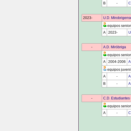
B
0000
-
0000
C
2023-
0000
U.D. Mirobrigens
equipos senior
A
2023-
0000
U
0000
-
0000
A.D. Miróbriga
equipos senior
A
2004-2006
A
equipos juveni
A
0000
-
0000
A
B
0000
-
0000
A
0000
-
0000
C.D. Estudiantes 
equipos senior
A
0000
-
0000
C