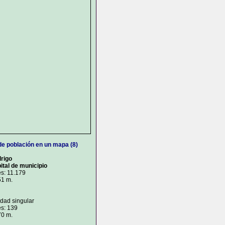
de población en un mapa (8)
rigo
ital de municipio
s: 11.179
51 m.
idad singular
es: 139
70 m.