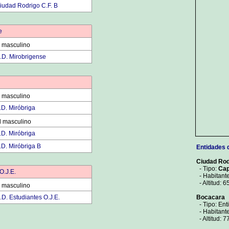
iudad Rodrigo C.F. B
e
 masculino
.D. Mirobrigense
 masculino
.D. Miróbriga
l masculino
.D. Miróbriga
.D. Miróbriga B
Entidades 
Ciudad Rod
- Tipo:
Cap
O.J.E.
- Habitante
- Altitud: 6
 masculino
.D. Estudiantes O.J.E.
Bocacara
- Tipo: Ent
- Habitant
- Altitud: 7