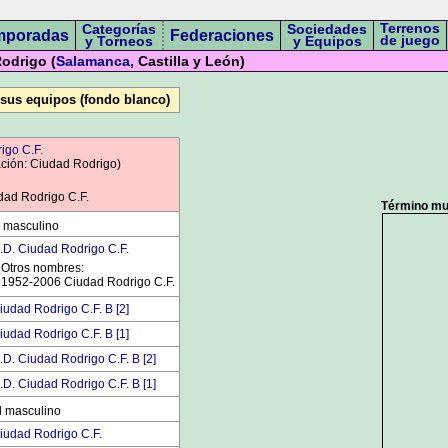
Terrenos
Categorías
Sociedades
mporadas
Federaciones
de juego
y Torneos
y Equipos
odrigo (
Salamanca
, Castilla y León)
 sus equipos (fondo blanco)
igo C.F.
ación: Ciudad Rodrigo)
ad Rodrigo C.F.
Término mun
 masculino
.D. Ciudad Rodrigo C.F.
Otros nombres:
1952-2006 Ciudad Rodrigo C.F.
iudad Rodrigo C.F. B [2]
iudad Rodrigo C.F. B [1]
.D. Ciudad Rodrigo C.F. B [2]
.D. Ciudad Rodrigo C.F. B [1]
l masculino
iudad Rodrigo C.F.