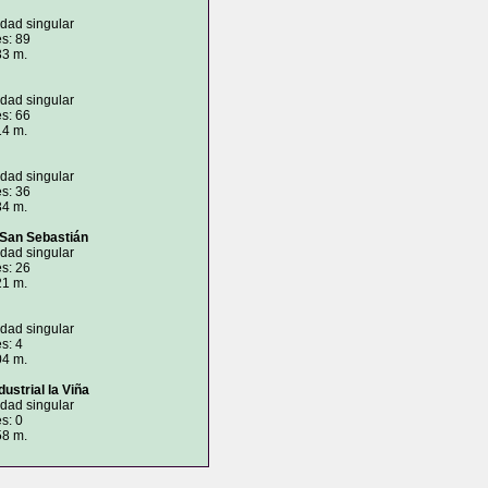
idad singular
s: 89
33 m.
idad singular
s: 66
14 m.
idad singular
s: 36
34 m.
 San Sebastián
idad singular
s: 26
21 m.
idad singular
s: 4
04 m.
dustrial la Viña
idad singular
s: 0
58 m.