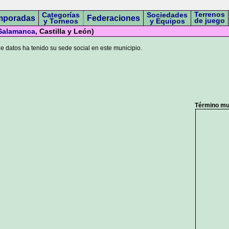
Terrenos
Categorías
Sociedades
mporadas
Federaciones
de juego
y Torneos
y Equipos
Salamanca
, Castilla y León)
 datos ha tenido su sede social en este municipio.
Término mun