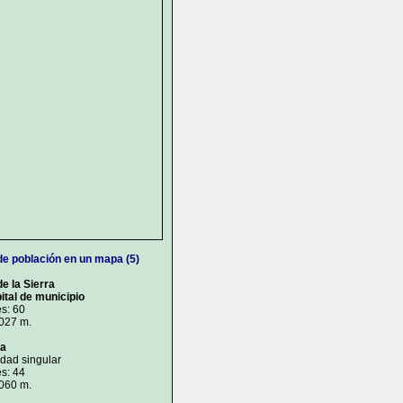
de población en un mapa (5)
e la Sierra
ital de municipio
s: 60
.027 m.
ga
idad singular
s: 44
.060 m.