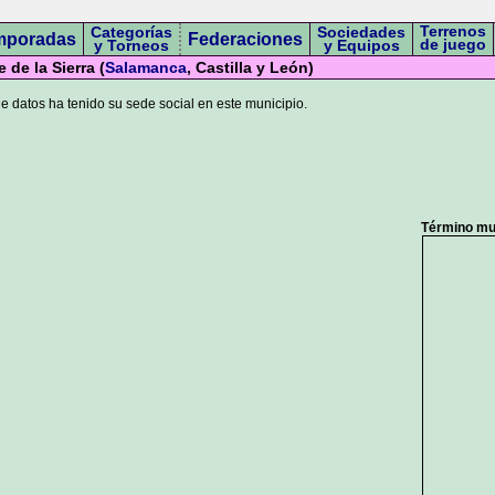
Terrenos
Categorías
Sociedades
mporadas
Federaciones
de juego
y Torneos
y Equipos
de la Sierra (
Salamanca
, Castilla y León)
 datos ha tenido su sede social en este municipio.
Término mun