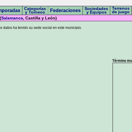
Terrenos
Categorías
Sociedades
mporadas
Federaciones
de juego
y Torneos
y Equipos
(
Salamanca
, Castilla y León)
 datos ha tenido su sede social en este municipio.
Término mun