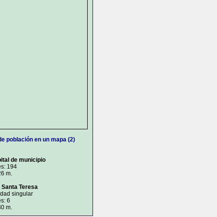
de población en un mapa (2)
ital de municipio
es: 194
26 m.
 Santa Teresa
idad singular
s: 6
80 m.