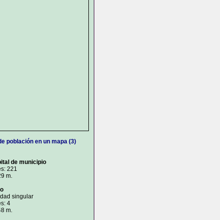
de población en un mapa (3)
ital de municipio
es: 221
29 m.
jo
idad singular
s: 4
48 m.