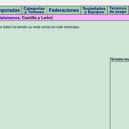
Terrenos
Categorías
Sociedades
mporadas
Federaciones
de juego
y Torneos
y Equipos
Salamanca
, Castilla y León)
 datos ha tenido su sede social en este municipio.
Término mun