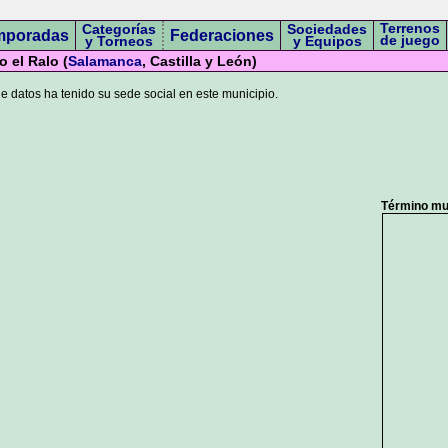
Terrenos
Categorías
Sociedades
mporadas
Federaciones
de juego
y Torneos
y Equipos
o el Ralo (
Salamanca
, Castilla y León)
 datos ha tenido su sede social en este municipio.
Término mun