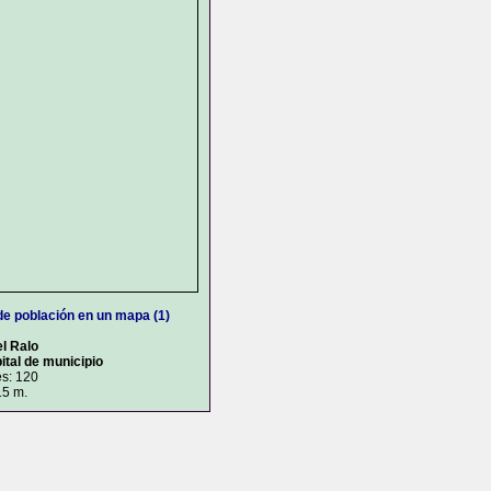
de población en un mapa (1)
el Ralo
ital de municipio
es: 120
15 m.