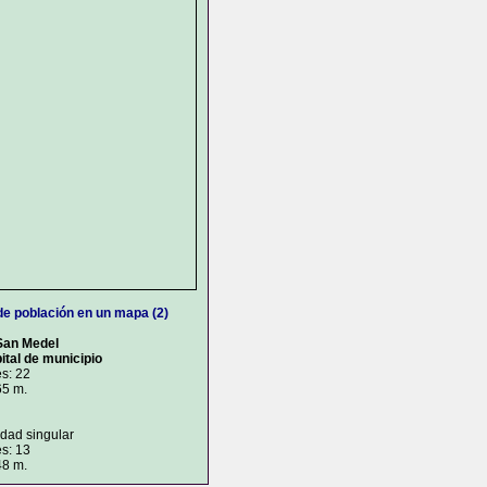
de población en un mapa (2)
San Medel
ital de municipio
s: 22
65 m.
idad singular
s: 13
48 m.