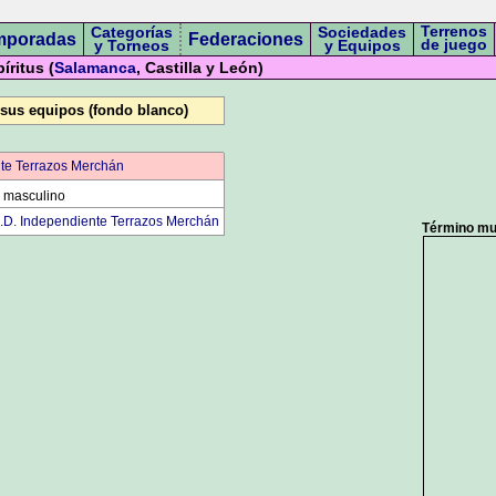
Terrenos
Categorías
Sociedades
mporadas
Federaciones
de juego
y Torneos
y Equipos
íritus (
Salamanca
, Castilla y León)
 sus equipos (fondo blanco)
te Terrazos Merchán
 masculino
.D. Independiente Terrazos Merchán
Término mun