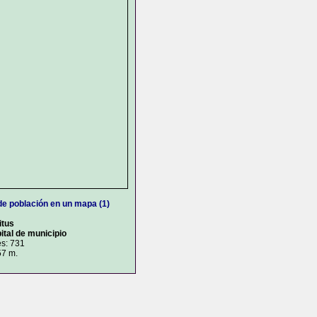
de población en un mapa (1)
itus
ital de municipio
es: 731
57 m.