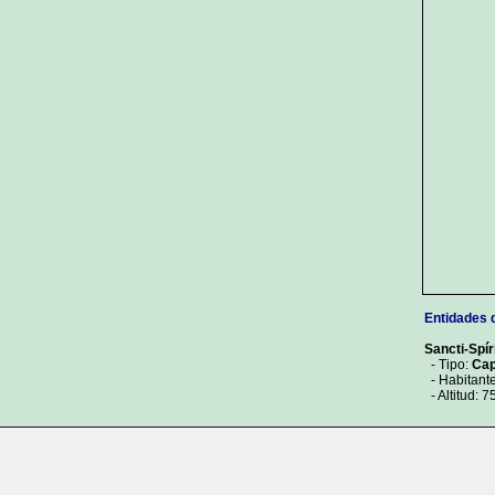
Entidades 
Sancti-Spír
- Tipo:
Cap
- Habitant
- Altitud: 7