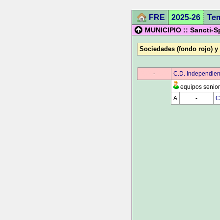
FRE
2025-26
Te
MUNICIPIO :: Sancti-Sp
Sociedades (fondo rojo) y
0000
-
0000
C.D. Independien
equipos senior
A
0000
-
0000
C