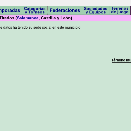
Terrenos
Categorías
Sociedades
mporadas
Federaciones
de juego
y Torneos
y Equipos
Tirados (
Salamanca
, Castilla y León)
 datos ha tenido su sede social en este municipio.
Término mun