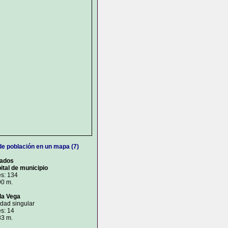
de población en un mapa (7)
rados
ital de municipio
es: 134
90 m.
la Vega
idad singular
s: 14
83 m.