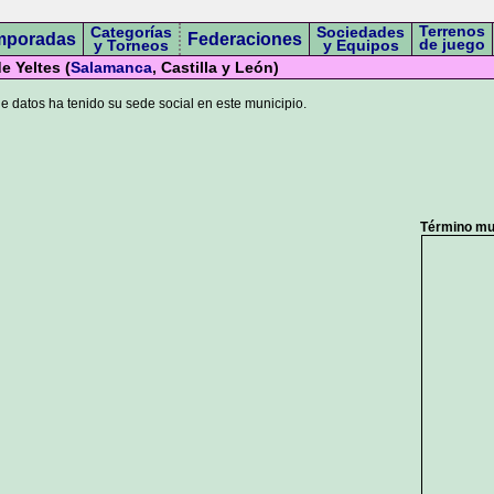
Terrenos
Categorías
Sociedades
mporadas
Federaciones
de juego
y Torneos
y Equipos
e Yeltes (
Salamanca
, Castilla y León)
 datos ha tenido su sede social en este municipio.
Término mun