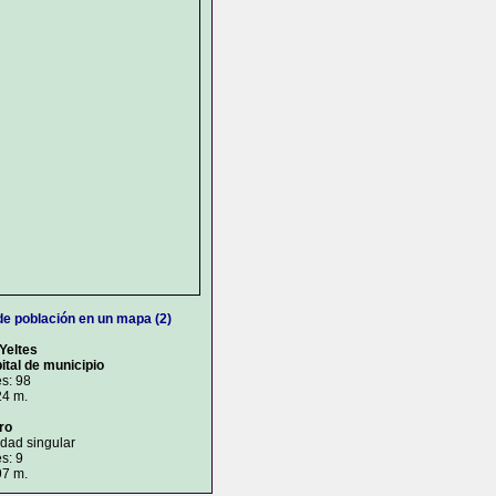
de población en un mapa (2)
 Yeltes
ital de municipio
s: 98
24 m.
ro
idad singular
s: 9
97 m.