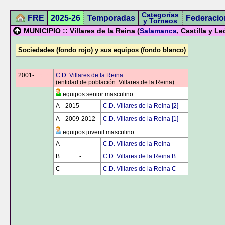
Categorías
FRE
2025-26
Temporadas
Federacio
y Torneos
MUNICIPIO :: Villares de la Reina (
Salamanca
, Castilla y Le
Sociedades (fondo rojo) y sus equipos (fondo blanco)
2001-
0000
C.D. Villares de la Reina
(entidad de población: Villares de la Reina)
equipos senior masculino
A
2015-
0000
C.D. Villares de la Reina [2]
A
2009-2012
C.D. Villares de la Reina [1]
equipos juvenil masculino
A
0000
-
0000
C.D. Villares de la Reina
B
0000
-
0000
C.D. Villares de la Reina B
C
0000
-
0000
C.D. Villares de la Reina C