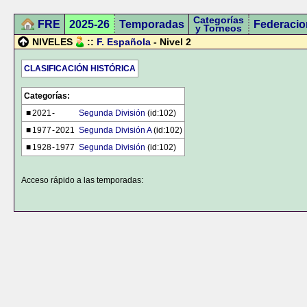
Categorías
FRE
2025-26
Temporadas
Federacio
y Torneos
NIVELES
::
F. Española
- Nivel 2
CLASIFICACIÓN HISTÓRICA
Categorías:
■
2021
-
Segunda División
(id:102)
■
1977
-
2021
Segunda División A
(id:102)
■
1928
-
1977
Segunda División
(id:102)
Acceso rápido a las temporadas: