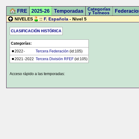
Categorías
FRE
2025-26
Temporadas
Federacio
y Torneos
NIVELES
::
F. Española
- Nivel 5
CLASIFICACIÓN HISTÓRICA
Categorías:
■
2022
-
Tercera Federación
(id:105)
■
2021
-
2022
Tercera División RFEF
(id:105)
Acceso rápido a las temporadas: