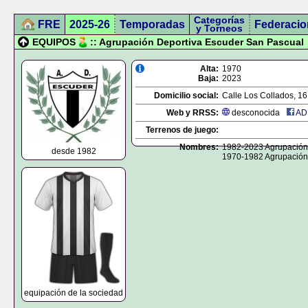
Categorías
FRE
2025-26
Temporadas
Federacio
y Torneos
EQUIPOS
:: Agrupación Deportiva Escuder San Pascual
Alta:
1970
Baja:
2023
Domicilio social:
Calle Los Collados, 16,
Web y RRSS:
desconocida
ADE
Terrenos de juego:
Nombres:
1982-2023 Agrupación
desde 1982
1970-1982 Agrupación
equipación de la sociedad