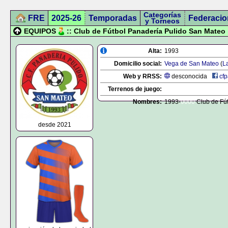
Categorías
FRE
2025-26
Temporadas
Federacio
y Torneos
EQUIPOS
:: Club de Fútbol Panadería Pulido San Mateo
Alta:
1993
Domicilio social:
Vega de San Mateo
(
L
Web y RRSS:
desconocida
cfpan
Terrenos de juego:
Nombres:
1993-
0000
Club de Fú
desde 2021