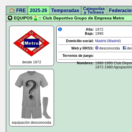
Categorías
FRE
2025-26
Temporadas
Federacio
y Torneos
EQUIPOS
:: Club Deportivo Grupo de Empresa Metro
Alta:
1972
Baja:
1990
Domicilio social:
Madrid
(
Madrid
)
Web y RRSS:
desconocida
des
Terrenos de juego:
desde 1972
Nombres:
1980-1990 Club Depor
1972-1980 Agrupación
equipación desconocida