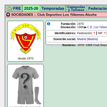
Categorías
FRE
2025-26
Temporadas
Federacio
y Torneos
SOCIEDADES :: Club Deportivo Los Yébenes-Aluche
Fundación:
1970
Disolución:
1989
▶
C.D. Los Yébe
Identificadores:
Federación:
?
NIF:
?
Domicilio social:
Madrid
(
Madrid
)
Nombres:
1970
-
1989
Club Depo
desde 1970