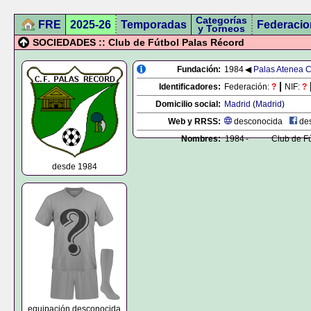
Categorías
FRE
2025-26
Temporadas
Federacio
y Torneos
SOCIEDADES :: Club de Fútbol Palas Récord
Fundación:
1984
◀
Palas Atenea C
Identificadores:
Federación:
?
NIF:
?
Domicilio social:
Madrid
(
Madrid
)
Web y RRSS:
desconocida
des
Nombres:
1984
-
Club de F
desde 1984
equipación desconocida