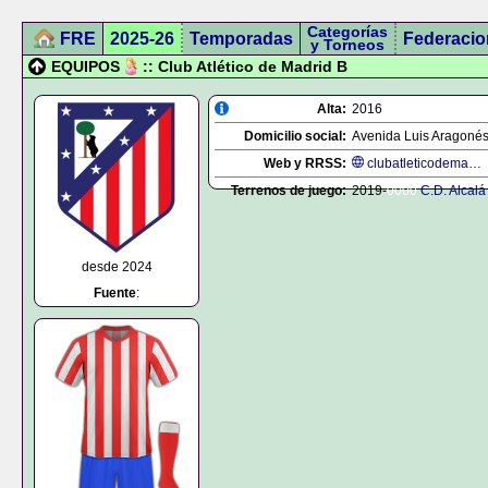
Categorías
FRE
2025-26
Temporadas
Federacio
y Torneos
EQUIPOS
:: Club Atlético de Madrid B
Alta:
2016
Domicilio social:
Avenida Luis Aragonés,
Web y RRSS:
clubatleticodemadrid.com
Terrenos de juego:
2019-
0000
C.D. Alcal
desde 2024
Fuente
: