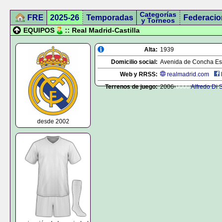
Categorías
FRE
2025-26
Temporadas
Federacio
y Torneos
EQUIPOS
:: Real Madrid-Castilla
Alta:
1939
Domicilio social:
Avenida de Concha Esp
Web y RRSS:
realmadrid.com
Terrenos de juego:
2006-
0000
Alfredo Di 
desde 2002