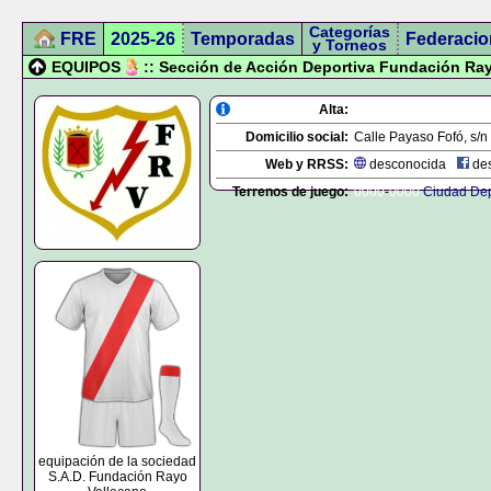
Categorías
FRE
2025-26
Temporadas
Federacio
y Torneos
EQUIPOS
:: Sección de Acción Deportiva Fundación Ra
Alta:
Domicilio social:
Calle Payaso Fofó, s/n
Web y RRSS:
desconocida
des
Terrenos de juego:
0000
-
0000
Ciudad Dep
equipación de la sociedad
S.A.D. Fundación Rayo