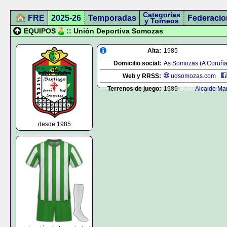
Categorías
FRE
2025-26
Temporadas
Federacio
y Torneos
EQUIPOS
:: Unión Deportiva Somozas
Alta:
1985
Domicilio social:
As Somozas
(
A Coruñ
Web y RRSS:
udsomozas.com
Terrenos de juego:
1985-
0000
Alcalde Ma
desde 1985