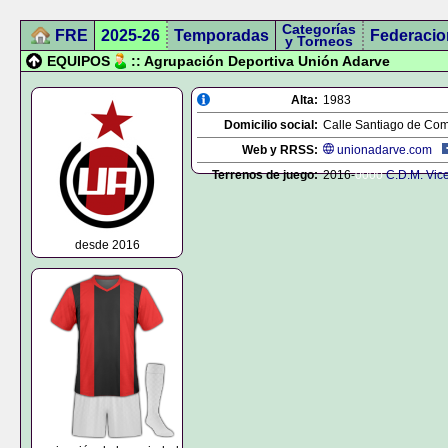
Categorías
FRE
2025-26
Temporadas
Federacio
y Torneos
EQUIPOS
:: Agrupación Deportiva Unión Adarve
Alta:
1983
Domicilio social:
Calle Santiago de Com
Web y RRSS:
unionadarve.com
Terrenos de juego:
2016-
0000
C.D.M. Vic
desde 2016